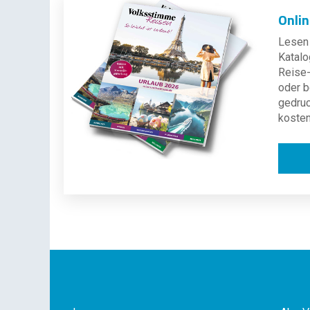
Onli
Lesen 
Katalo
Reise-
oder b
gedru
kosten