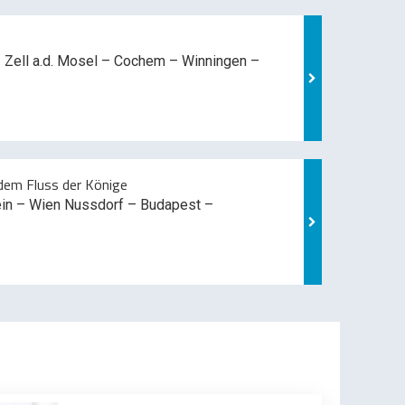
 Zell a.d. Mosel –
Cochem – Winningen –
em Fluss der Könige
ein – Wien Nussdorf – Budapest –