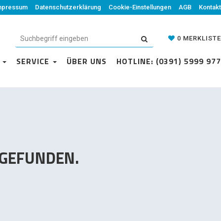
mpressum
Datenschutzerklärung
Datenschutzerklärung
Cookie-Einstellungen
Cookie-Einstellungen
AGB
Kontakt
AGB
Kontakt
0
MERKLISTE
0
MERKLISTE
N
VICE
SERVICE
ÜBER UNS
ÜBER UNS
HOTLINE: (0391) 5999 977
HOTLINE: (0391) 5999 977
 GEFUNDEN.