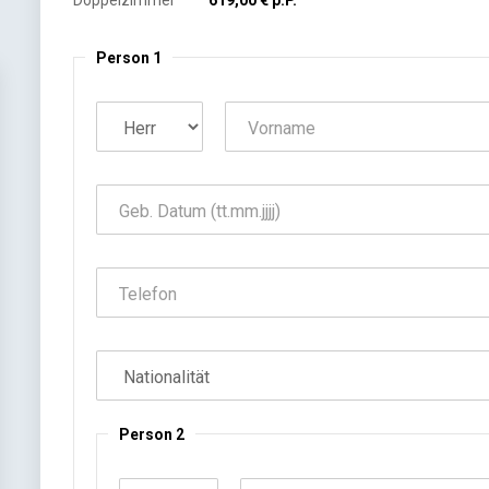
Doppelzimmer
619,00 € p.P.
Person 1
Person 2