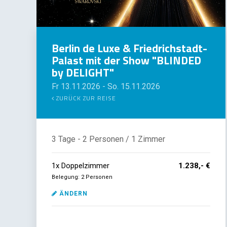
Berlin de Luxe & Friedrichstadt-
Palast mit der Show "BLINDED
by DELIGHT"
Fr 13.11.2026
-
So. 15.11.2026
ZURÜCK ZUR REISE
3 Tage
- 2 Personen
/ 1 Zimmer
1
x
Doppelzimmer
1.238,- €
Belegung: 2 Personen
ÄNDERN