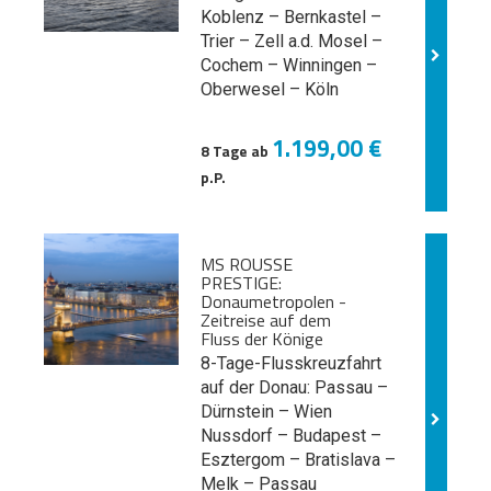
Koblenz – Bernkastel –
Trier – Zell a.d. Mosel –
Cochem – Winningen –
Oberwesel – Köln
1.199,00 €
8 Tage ab
p.P.
MS ROUSSE
PRESTIGE:
Donaumetropolen -
Zeitreise auf dem
Fluss der Könige
8-Tage-Flusskreuzfahrt
auf der Donau: Passau –
Dürnstein – Wien
Nussdorf – Budapest –
Esztergom – Bratislava –
Melk
– Passau