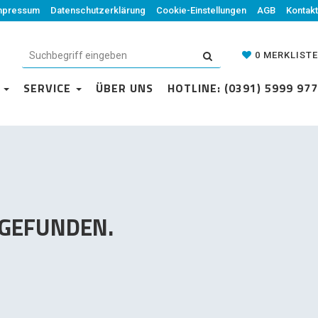
mpressum
Datenschutzerklärung
Datenschutzerklärung
Cookie-Einstellungen
Cookie-Einstellungen
AGB
Kontakt
AGB
Kontakt
0
MERKLISTE
0
MERKLISTE
N
VICE
SERVICE
ÜBER UNS
ÜBER UNS
HOTLINE: (0391) 5999 977
HOTLINE: (0391) 5999 977
 GEFUNDEN.