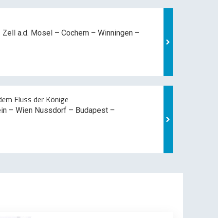
 Zell a.d. Mosel –
Cochem – Winningen –
em Fluss der Könige
ein – Wien Nussdorf – Budapest –