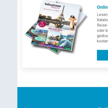
Onli
Lesen 
Katalo
Reise-
oder b
gedru
kosten