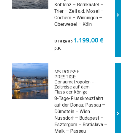
Koblenz – Bernkastel –
Trier – Zell a.d. Mosel –
Cochem – Winningen –
Oberwesel – Köln
1.199,00 €
8 Tage ab
p.P.
MS ROUSSE
PRESTIGE:
Donaumetropolen -
Zeitreise auf dem
Fluss der Könige
8-Tage-Flusskreuzfahrt
auf der Donau: Passau –
Dürnstein – Wien
Nussdorf – Budapest –
Esztergom – Bratislava –
Melk
– Passau