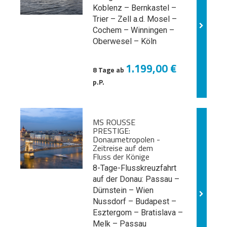
Koblenz – Bernkastel –
Trier – Zell a.d. Mosel –
Cochem – Winningen –
Oberwesel – Köln
1.199,00 €
8 Tage ab
p.P.
MS ROUSSE
PRESTIGE:
Donaumetropolen -
Zeitreise auf dem
Fluss der Könige
8-Tage-Flusskreuzfahrt
auf der Donau: Passau –
Dürnstein – Wien
Nussdorf – Budapest –
Esztergom – Bratislava –
Melk
– Passau