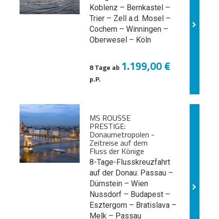
Koblenz – Bernkastel –
Trier – Zell a.d. Mosel –
Cochem – Winningen –
Oberwesel – Köln
1.199,00 €
8 Tage ab
p.P.
MS ROUSSE
PRESTIGE:
Donaumetropolen -
Zeitreise auf dem
Fluss der Könige
8-Tage-Flusskreuzfahrt
auf der Donau: Passau –
Dürnstein – Wien
Nussdorf – Budapest –
Esztergom – Bratislava –
Melk
– Passau