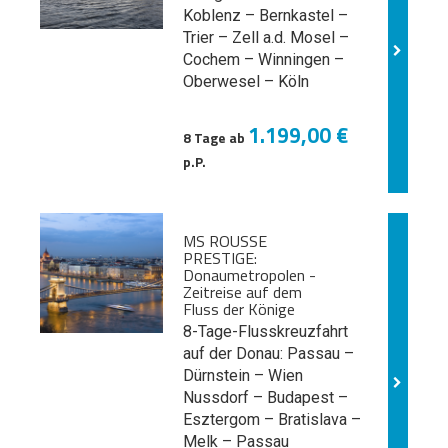
Koblenz – Bernkastel –
Trier – Zell a.d. Mosel –
Cochem – Winningen –
Oberwesel – Köln
1.199,00 €
8 Tage ab
p.P.
MS ROUSSE
PRESTIGE:
Donaumetropolen -
Zeitreise auf dem
Fluss der Könige
8-Tage-Flusskreuzfahrt
auf der Donau: Passau –
Dürnstein – Wien
Nussdorf – Budapest –
Esztergom – Bratislava –
Melk
– Passau