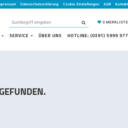
mpressum
Datenschutzerklärung
Datenschutzerklärung
Cookie-Einstellungen
Cookie-Einstellungen
AGB
Kontakt
AGB
Kontakt
0
MERKLISTE
0
MERKLISTE
N
VICE
SERVICE
ÜBER UNS
ÜBER UNS
HOTLINE: (0391) 5999 977
HOTLINE: (0391) 5999 977
 GEFUNDEN.