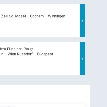
 Zell a.d. Mosel –
Cochem – Winningen –
em Fluss der Könige
ein – Wien Nussdorf – Budapest –