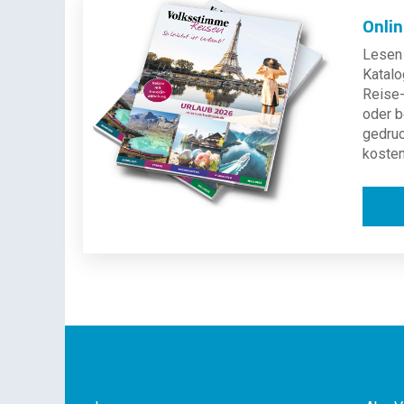
Onli
Lesen 
Katalo
Reise-
oder b
gedru
kosten