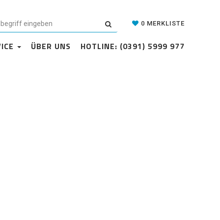
Datenschutzerklärung
Cookie-Einstellungen
AGB
Kontakt
0
MERKLISTE
VICE
ÜBER UNS
HOTLINE: (0391) 5999 977