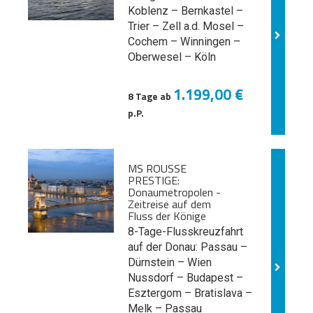
Koblenz – Bernkastel –
Trier – Zell a.d. Mosel –
Cochem – Winningen –
Oberwesel – Köln
1.199,00 €
8 Tage ab
p.P.
MS ROUSSE
PRESTIGE:
Donaumetropolen -
Zeitreise auf dem
Fluss der Könige
8-Tage-Flusskreuzfahrt
auf der Donau: Passau –
Dürnstein – Wien
Nussdorf – Budapest –
Esztergom – Bratislava –
Melk
– Passau