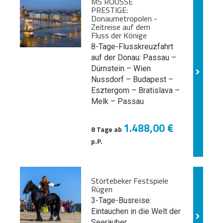
MS ROUSSE
PRESTIGE:
Donaumetropolen -
Zeitreise auf dem
Fluss der Könige
8-Tage-Flusskreuzfahrt
auf der Donau: Passau –
Dürnstein – Wien
Nussdorf – Budapest –
Esztergom – Bratislava –
Melk
– Passau
1.488,00 €
8 Tage ab
p.P.
Störtebeker Festspiele
Rügen
3-Tage-Busreise:
Eintauchen in die Welt der
Seeräuber