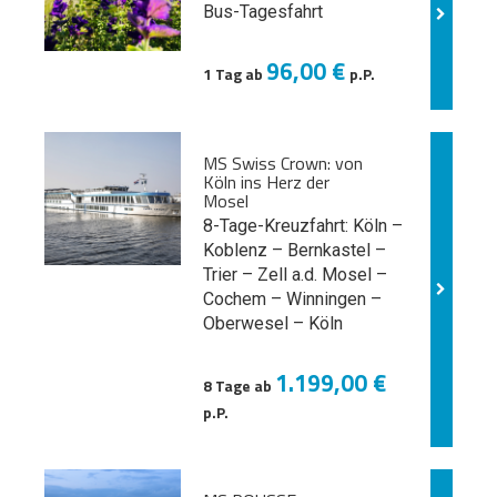
Bus-Tagesfahrt
96,00 €
1 Tag ab
p.P.
MS Swiss Crown: von
Köln ins Herz der
Mosel
8-Tage-Kreuzfahrt: Köln –
Koblenz – Bernkastel –
Trier – Zell a.d. Mosel –
Cochem – Winningen –
Oberwesel – Köln
1.199,00 €
8 Tage ab
p.P.