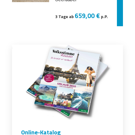
659,00 €
3 Tage ab
p.P.
Online-Katalog