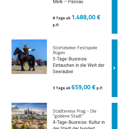
Melk
– Passau
1.488,00 €
8 Tage ab
p.P.
Störtebeker Festspiele
Rügen
3-Tage-Busreise:
Eintauchen in die Welt der
Seeräuber
659,00 €
3 Tage ab
p.P.
Städtereise Prag - Die
"goldene Stadt"
4-Tage-Busreise: Kultur in
der Stadt der hundert