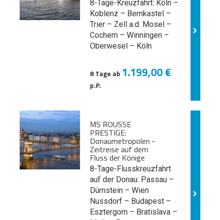
8-Tage-Kreuzfahrt: Köln –
Koblenz – Bernkastel –
Trier – Zell a.d. Mosel –
Cochem – Winningen –
Oberwesel – Köln
1.199,00 €
8 Tage ab
p.P.
MS ROUSSE
PRESTIGE:
Donaumetropolen -
Zeitreise auf dem
Fluss der Könige
8-Tage-Flusskreuzfahrt
auf der Donau: Passau –
Dürnstein – Wien
Nussdorf – Budapest –
Esztergom – Bratislava –