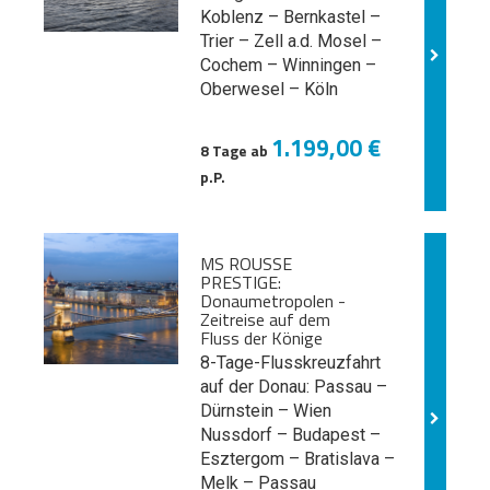
Koblenz – Bernkastel –
Trier – Zell a.d. Mosel –
Cochem – Winningen –
Oberwesel – Köln
1.199,00 €
8 Tage ab
p.P.
MS ROUSSE
PRESTIGE:
Donaumetropolen -
Zeitreise auf dem
Fluss der Könige
8-Tage-Flusskreuzfahrt
auf der Donau: Passau –
Dürnstein – Wien
Nussdorf – Budapest –
Esztergom – Bratislava –
Melk
– Passau