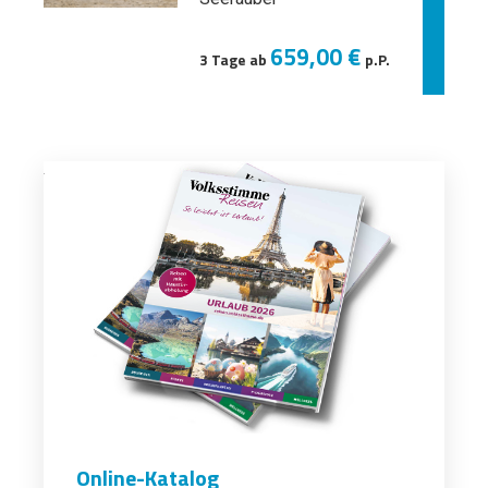
659,00 €
3 Tage ab
p.P.
Online-Katalog