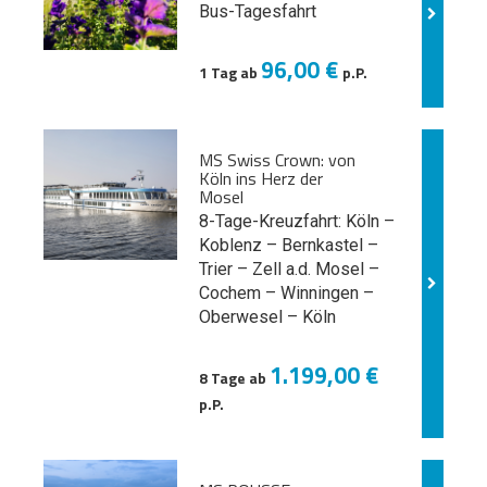
Bus-Tagesfahrt
96,00 €
1 Tag ab
p.P.
MS Swiss Crown: von
Köln ins Herz der
Mosel
8-Tage-Kreuzfahrt: Köln –
Koblenz – Bernkastel –
Trier – Zell a.d. Mosel –
Cochem – Winningen –
Oberwesel – Köln
1.199,00 €
8 Tage ab
p.P.