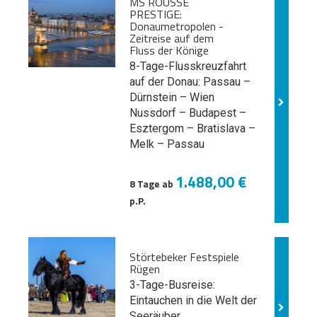
MS ROUSSE
PRESTIGE:
Donaumetropolen -
Zeitreise auf dem
Fluss der Könige
8-Tage-Flusskreuzfahrt
auf der Donau: Passau –
Dürnstein – Wien
Nussdorf – Budapest –
Esztergom – Bratislava –
Melk
– Passau
1.488,00 €
8 Tage ab
p.P.
Störtebeker Festspiele
Rügen
3-Tage-Busreise:
Eintauchen in die Welt der
Seeräuber