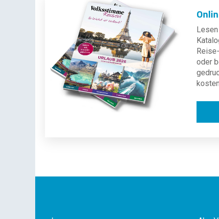
Onli
Lesen 
Katalo
Reise-
oder b
gedru
kosten