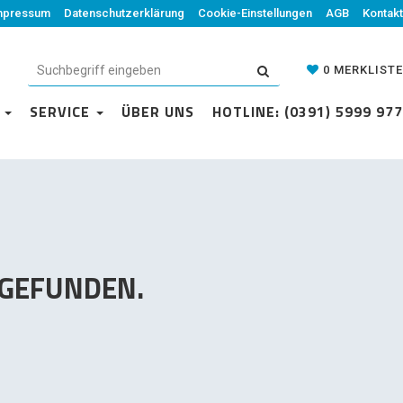
mpressum
Datenschutzerklärung
Datenschutzerklärung
Cookie-Einstellungen
Cookie-Einstellungen
AGB
Kontakt
AGB
Kontakt
0
MERKLISTE
0
MERKLISTE
N
VICE
SERVICE
ÜBER UNS
ÜBER UNS
HOTLINE: (0391) 5999 977
HOTLINE: (0391) 5999 977
 GEFUNDEN.