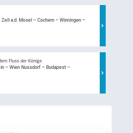
 Zell a.d. Mosel –
Cochem – Winningen –
em Fluss der Könige
ein – Wien Nussdorf – Budapest –