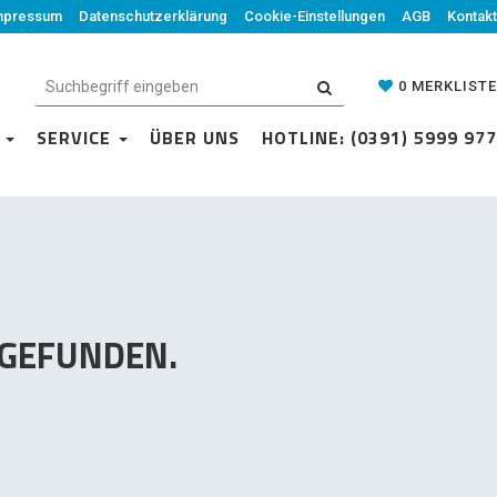
mpressum
Datenschutzerklärung
Datenschutzerklärung
Cookie-Einstellungen
Cookie-Einstellungen
AGB
Kontakt
AGB
Kontakt
0
MERKLISTE
0
MERKLISTE
N
VICE
SERVICE
ÜBER UNS
ÜBER UNS
HOTLINE: (0391) 5999 977
HOTLINE: (0391) 5999 977
 GEFUNDEN.