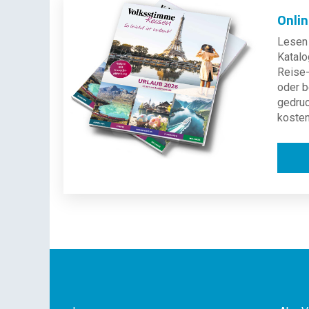
Onli
Lesen 
Katalo
Reise-
oder b
gedru
kosten