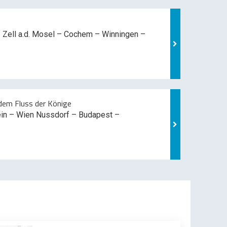
 Zell a.d. Mosel –
Cochem – Winningen –
em Fluss der Könige
ein – Wien Nussdorf – Budapest –