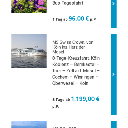
Bus-Tagesfahrt
96,00 €
1 Tag ab
p.P.
MS Swiss Crown: von
Köln ins Herz der
Mosel
8-Tage-Kreuzfahrt: Köln –
Koblenz – Bernkastel –
Trier – Zell a.d. Mosel –
Cochem – Winningen –
Oberwesel – Köln
1.199,00 €
8 Tage ab
p.P.