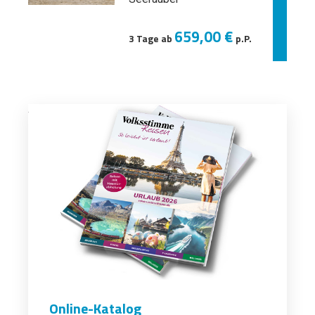
659,00 €
3 Tage ab
p.P.
Online-Katalog