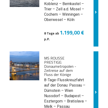
Koblenz – Bernkastel –
Trier – Zell a.d. Mosel –
Cochem – Winningen –
Oberwesel – Köln
1.199,00 €
8 Tage ab
p.P.
MS ROUSSE
PRESTIGE:
Donaumetropolen -
Zeitreise auf dem
Fluss der Könige
8-Tage-Flusskreuzfahrt
auf der Donau: Passau –
Dürnstein – Wien
Nussdorf – Budapest –
Esztergom – Bratislava –
Melk
– Passau