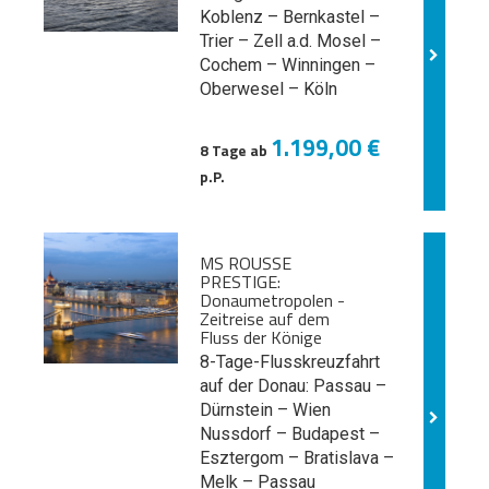
Koblenz – Bernkastel –
Trier – Zell a.d. Mosel –
Cochem – Winningen –
Oberwesel – Köln
1.199,00 €
8 Tage ab
p.P.
MS ROUSSE
PRESTIGE:
Donaumetropolen -
Zeitreise auf dem
Fluss der Könige
8-Tage-Flusskreuzfahrt
auf der Donau: Passau –
Dürnstein – Wien
Nussdorf – Budapest –
Esztergom – Bratislava –
Melk
– Passau