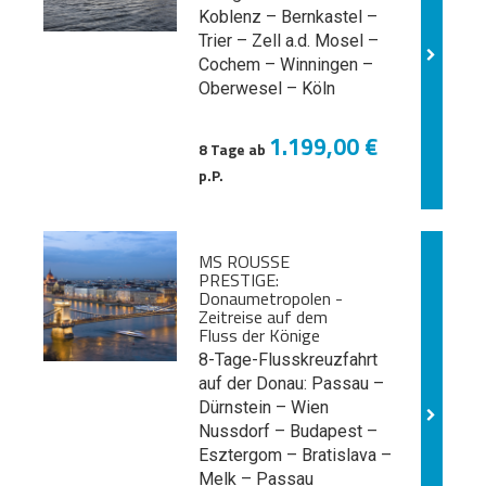
Koblenz – Bernkastel –
Trier – Zell a.d. Mosel –
Cochem – Winningen –
Oberwesel – Köln
1.199,00 €
8 Tage ab
p.P.
MS ROUSSE
PRESTIGE:
Donaumetropolen -
Zeitreise auf dem
Fluss der Könige
8-Tage-Flusskreuzfahrt
auf der Donau: Passau –
Dürnstein – Wien
Nussdorf – Budapest –
Esztergom – Bratislava –
Melk
– Passau