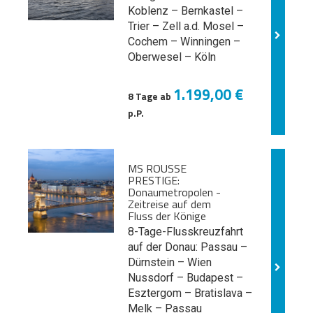
Koblenz – Bernkastel –
Trier – Zell a.d. Mosel –
Cochem – Winningen –
Oberwesel – Köln
1.199,00 €
8 Tage ab
p.P.
MS ROUSSE
PRESTIGE:
Donaumetropolen -
Zeitreise auf dem
Fluss der Könige
8-Tage-Flusskreuzfahrt
auf der Donau: Passau –
Dürnstein – Wien
Nussdorf – Budapest –
Esztergom – Bratislava –
Melk
– Passau