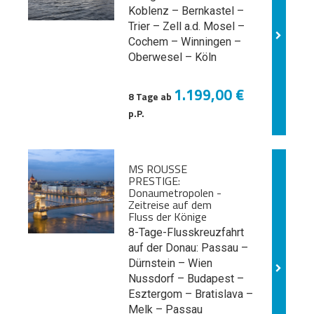
Koblenz – Bernkastel –
Trier – Zell a.d. Mosel –
Cochem – Winningen –
Oberwesel – Köln
1.199,00 €
8 Tage ab
p.P.
MS ROUSSE
PRESTIGE:
Donaumetropolen -
Zeitreise auf dem
Fluss der Könige
8-Tage-Flusskreuzfahrt
auf der Donau: Passau –
Dürnstein – Wien
Nussdorf – Budapest –
Esztergom – Bratislava –
Melk
– Passau