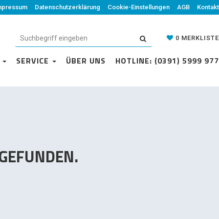
mpressum
Datenschutzerklärung
Datenschutzerklärung
Cookie-Einstellungen
Cookie-Einstellungen
AGB
Kontakt
AGB
Kontakt
0
MERKLISTE
0
MERKLISTE
N
VICE
SERVICE
ÜBER UNS
ÜBER UNS
HOTLINE: (0391) 5999 977
HOTLINE: (0391) 5999 977
 GEFUNDEN.