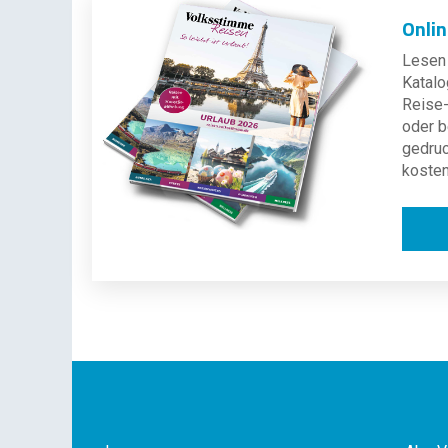
Onli
Lesen 
Katalo
Reise-
oder b
gedru
kosten