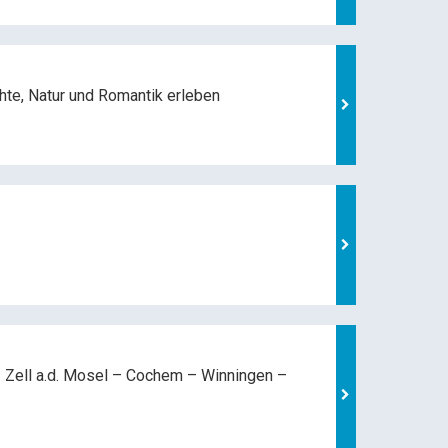
hte, Natur und
Romantik erleben
 Zell a.d. Mosel –
Cochem – Winningen –