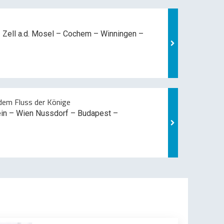
 Zell a.d. Mosel –
Cochem – Winningen –
em Fluss der Könige
ein – Wien Nussdorf – Budapest –