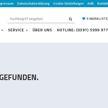
mpressum
Datenschutzerklärung
Datenschutzerklärung
Cookie-Einstellungen
Cookie-Einstellungen
AGB
Kontakt
AGB
Kontakt
0
MERKLISTE
0
MERKLISTE
N
VICE
SERVICE
ÜBER UNS
ÜBER UNS
HOTLINE: (0391) 5999 977
HOTLINE: (0391) 5999 977
 GEFUNDEN.