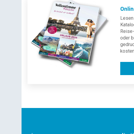
Onli
Lesen 
Katalo
Reise-
oder b
gedru
kosten