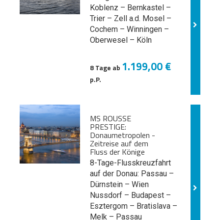
Koblenz – Bernkastel –
Trier – Zell a.d. Mosel –
Cochem – Winningen –
Oberwesel – Köln
1.199,00 €
8 Tage ab
p.P.
MS ROUSSE
PRESTIGE:
Donaumetropolen -
Zeitreise auf dem
Fluss der Könige
8-Tage-Flusskreuzfahrt
auf der Donau: Passau –
Dürnstein – Wien
Nussdorf – Budapest –
Esztergom – Bratislava –
Melk
– Passau