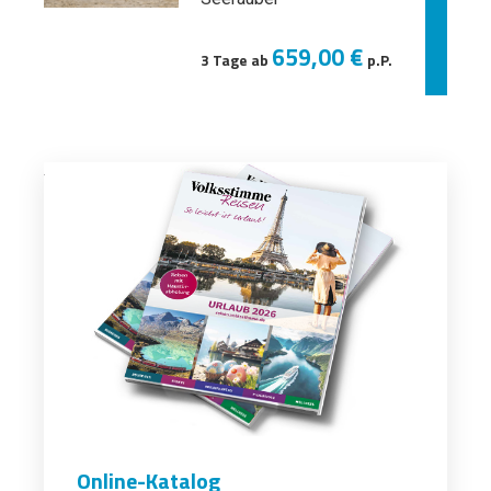
659,00 €
3 Tage ab
p.P.
Online-Katalog