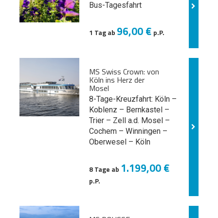
Bus-Tagesfahrt
96,00 €
1 Tag ab
p.P.
MS Swiss Crown: von
Köln ins Herz der
Mosel
8-Tage-Kreuzfahrt: Köln –
Koblenz – Bernkastel –
Trier – Zell a.d. Mosel –
Cochem – Winningen –
Oberwesel – Köln
1.199,00 €
8 Tage ab
p.P.