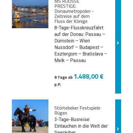
MS ROUSSE
PRESTIGE:
Donaumetropolen -
Zeitreise auf dem
Fluss der Könige
8-Tage-Flusskreuzfahrt
auf der Donau: Passau –
Dürnstein – Wien
Nussdorf – Budapest –
Esztergom – Bratislava –
Melk
– Passau
1.488,00 €
8 Tage ab
p.P.
Störtebeker Festspiele
Rügen
3-Tage-Busreise:
Eintauchen in die Welt der
Seeräuber