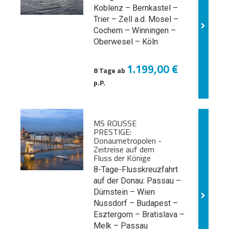
Koblenz – Bernkastel –
Trier – Zell a.d. Mosel –
Cochem – Winningen –
Oberwesel – Köln
1.199,00 €
8 Tage ab
p.P.
MS ROUSSE
PRESTIGE:
Donaumetropolen -
Zeitreise auf dem
Fluss der Könige
8-Tage-Flusskreuzfahrt
auf der Donau: Passau –
Dürnstein – Wien
Nussdorf – Budapest –
Esztergom – Bratislava –
Melk
– Passau