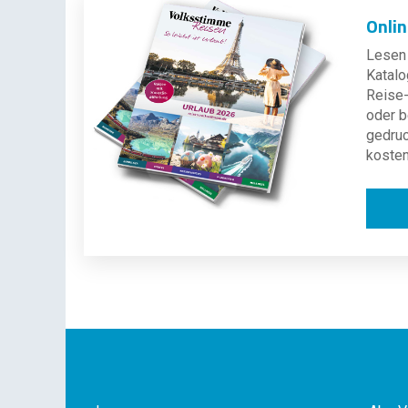
Onli
Lesen 
Katalo
Reise-
oder b
gedru
kosten