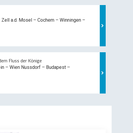
 Zell a.d. Mosel –
Cochem – Winningen –
em Fluss der Könige
ein – Wien Nussdorf – Budapest –