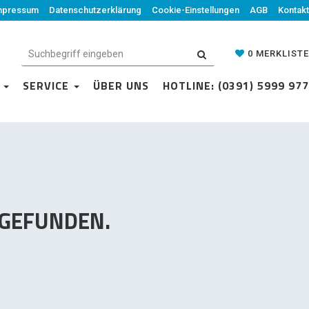
mpressum
Datenschutzerklärung
Datenschutzerklärung
Cookie-Einstellungen
Cookie-Einstellungen
AGB
Kontakt
AGB
Kontakt
0
MERKLISTE
0
MERKLISTE
N
VICE
SERVICE
ÜBER UNS
ÜBER UNS
HOTLINE: (0391) 5999 977
HOTLINE: (0391) 5999 977
 GEFUNDEN.