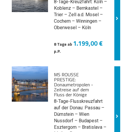
8-Tage-Kreuzfahrt: Köln –
Koblenz – Bernkastel –
Trier – Zell a.d. Mosel –
Cochem – Winningen –
Oberwesel – Köln
1.199,00 €
8 Tage ab
p.P.
MS ROUSSE
PRESTIGE:
Donaumetropolen -
Zeitreise auf dem
Fluss der Könige
8-Tage-Flusskreuzfahrt
auf der Donau: Passau –
Dürnstein – Wien
Nussdorf – Budapest –
Esztergom – Bratislava –