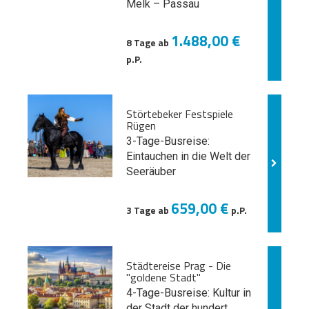
Melk
– Passau
1.488,00 €
8 Tage ab
p.P.
Störtebeker Festspiele
Rügen
3-Tage-Busreise:
Eintauchen in die Welt der
Seeräuber
659,00 €
3 Tage ab
p.P.
Städtereise Prag - Die
"goldene Stadt"
4-Tage-Busreise: Kultur in
der Stadt der hundert