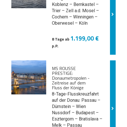
Koblenz – Bernkastel –
Trier – Zell a.d. Mosel –
Cochem – Winningen –
Oberwesel – Köln
1.199,00 €
8 Tage ab
p.P.
MS ROUSSE
PRESTIGE:
Donaumetropolen -
Zeitreise auf dem
Fluss der Könige
8-Tage-Flusskreuzfahrt
auf der Donau: Passau –
Dürnstein – Wien
Nussdorf – Budapest –
Esztergom – Bratislava –
Melk
– Passau