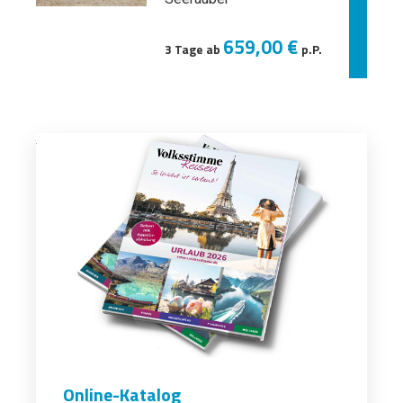
659,00 €
3 Tage ab
p.P.
Online-Katalog