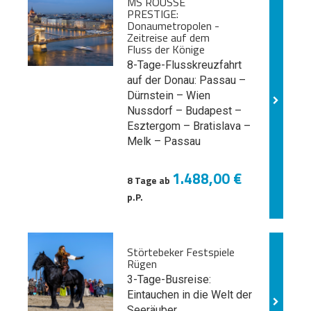
MS ROUSSE
PRESTIGE:
Donaumetropolen -
Zeitreise auf dem
Fluss der Könige
8-Tage-Flusskreuzfahrt
auf der Donau: Passau –
Dürnstein – Wien
Nussdorf – Budapest –
Esztergom – Bratislava –
Melk
– Passau
1.488,00 €
8 Tage ab
p.P.
Störtebeker Festspiele
Rügen
3-Tage-Busreise:
Eintauchen in die Welt der
Seeräuber