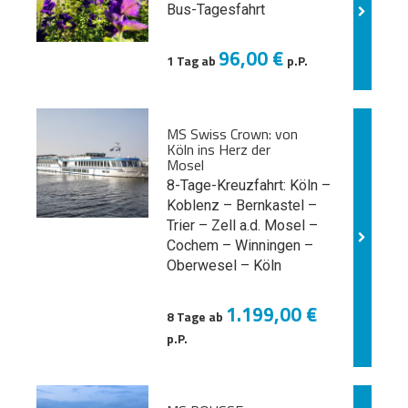
Bus-Tagesfahrt
96,00 €
1 Tag ab
p.P.
MS Swiss Crown: von
Köln ins Herz der
Mosel
8-Tage-Kreuzfahrt: Köln –
Koblenz – Bernkastel –
Trier – Zell a.d. Mosel –
Cochem – Winningen –
Oberwesel – Köln
1.199,00 €
8 Tage ab
p.P.