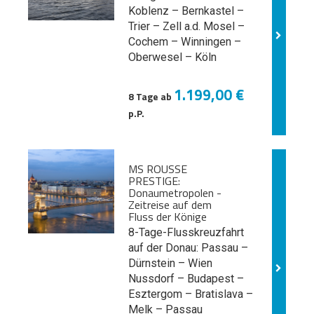
Koblenz – Bernkastel –
Trier – Zell a.d. Mosel –
Cochem – Winningen –
Oberwesel – Köln
1.199,00 €
8 Tage ab
p.P.
MS ROUSSE
PRESTIGE:
Donaumetropolen -
Zeitreise auf dem
Fluss der Könige
8-Tage-Flusskreuzfahrt
auf der Donau: Passau –
Dürnstein – Wien
Nussdorf – Budapest –
Esztergom – Bratislava –
Melk
– Passau