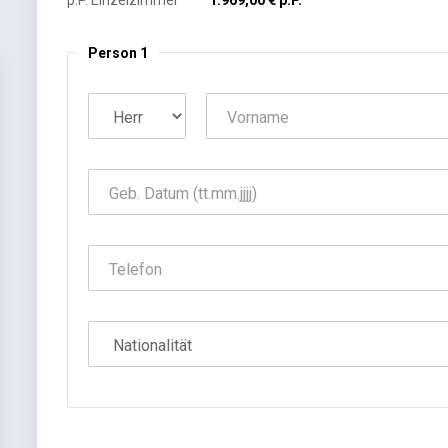
p.P. Einzelzimmer
1.969,00 € p.P.
Person 1