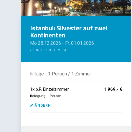
Istanbul: Silvester auf zwei
Kontinenten
Mo 28.12.2026
-
Fr. 01.01.2026
ZURÜCK ZUR REISE
5 Tage
- 1 Person
/ 1 Zimmer
1
x
p.P. Einzelzimmer
1.969,- €
Belegung: 1 Person
ÄNDERN