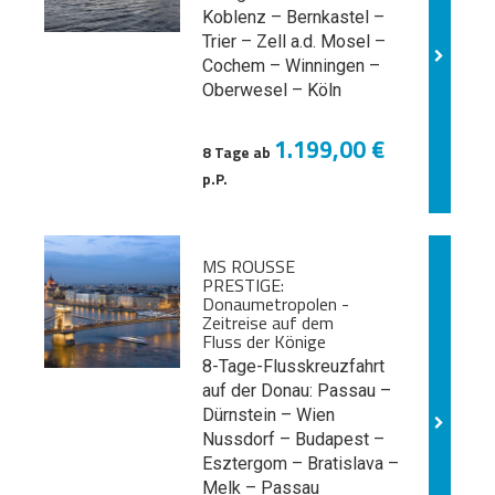
Koblenz – Bernkastel –
Trier – Zell a.d. Mosel –
Cochem – Winningen –
Oberwesel – Köln
1.199,00 €
8 Tage ab
p.P.
MS ROUSSE
PRESTIGE:
Donaumetropolen -
Zeitreise auf dem
Fluss der Könige
8-Tage-Flusskreuzfahrt
auf der Donau: Passau –
Dürnstein – Wien
Nussdorf – Budapest –
Esztergom – Bratislava –
Melk
– Passau