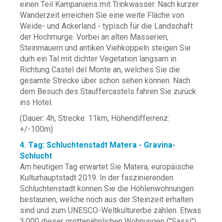
einen Teil Kampaniens mit Trinkwasser. Nach kurzer
Wanderzeit erreichen Sie eine weite Fläche von
Weide- und Ackerland - typisch für die Landschaft
der Hochmurge. Vorbei an alten Masserien,
Steinmauern und antiken Viehkoppeln steigen Sie
durh ein Tal mit dichter Vegetation langsam in
Richtung Castel del Monte an, welches Sie die
gesamte Strecke über schon sehen können. Nach
dem Besuch des Stauffercastels fahren Sie zurück
ins Hotel.
(Dauer: 4h, Strecke: 11km, Höhendifferrenz:
+/-100m)
4. Tag: Schluchtenstadt Matera - Gravina-
Schlucht
Am heutigen Tag erwartet Sie Matera, europäische
Kulturhauptstadt 2019. In der faszinierenden
Schluchtenstadt können Sie die Höhlenwohnungen
bestaunen, welche noch aus der Steinzeit erhalten
sind und zum UNESCO-Weltkulturerbe zählen. Etwas
3.000 dieser grottenähnlichen Wohnungen ("Sassi") ,